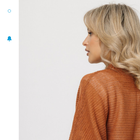
РАЗМЕРНЫЙ РЯД
ЖАКЕТЫ
ПОНЧО
ПЛАТЬЯ
ЮБКИ
БЛУЗА-ТОП
БРЮКИ
АКСЕССУАРЫ