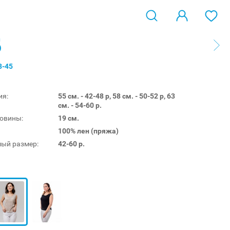
5
8-45
ия:
55 см. - 42-48 р, 58 см. - 50-52 р, 63
см. - 54-60 р.
ловины:
19 см.
100% лен (пряжа)
ый размер:
42-60 р.