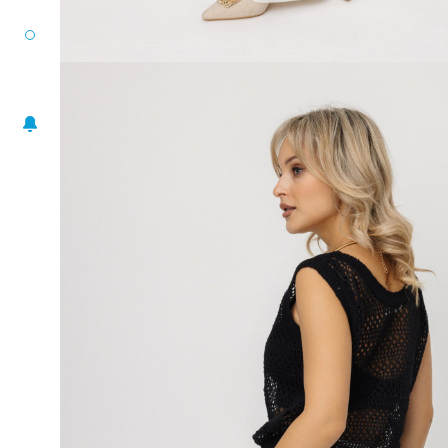
РАЗМЕРНЫЙ РЯД
ЖАКЕТЫ
ПОНЧО
ПЛАТЬЯ
ЮБКИ
БЛУЗА-ТОП
БРЮКИ
АКСЕССУАРЫ