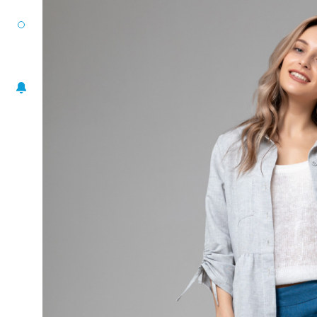
РАЗМЕРНЫЙ РЯД
ЖАКЕТЫ
ПОНЧО
ПЛАТЬЯ
ЮБКИ
БЛУЗА-ТОП
БРЮКИ
АКСЕССУАРЫ