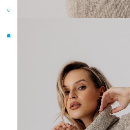
РАЗМЕРНЫЙ РЯД
ЖАКЕТЫ
ПОНЧО
ПЛАТЬЯ
ЮБКИ
БЛУЗА-ТОП
БРЮКИ
АКСЕССУАРЫ