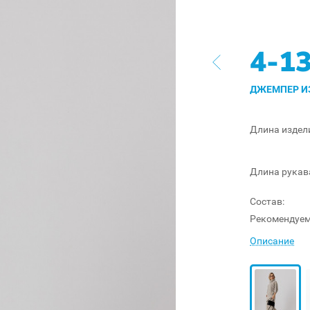
4-1
ДЖЕМПЕР ИЗ
Длина издел
Длина рукав
Состав:
Рекомендуем
Описание