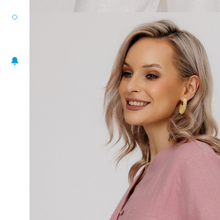
РАЗМЕРНЫЙ РЯД
ЖАКЕТЫ
ПОНЧО
ПЛАТЬЯ
ЮБКИ
БЛУЗА-ТОП
БРЮКИ
АКСЕССУАРЫ