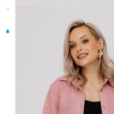
РАЗМЕРНЫЙ РЯД
ЖАКЕТЫ
ПОНЧО
ПЛАТЬЯ
ЮБКИ
БЛУЗА-ТОП
БРЮКИ
АКСЕССУАРЫ