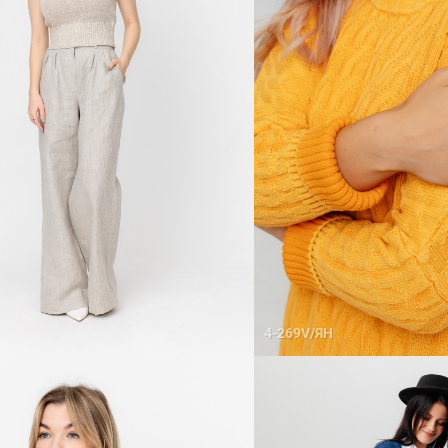
4-269V/ЯН