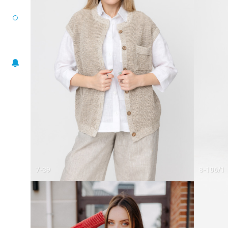
РАЗМЕРНЫЙ РЯД
ЖАКЕТЫ
ПОНЧО
ПЛАТЬЯ
ЮБКИ
БЛУЗА-ТОП
БРЮКИ
АКСЕССУАРЫ
7-39
8-106/1