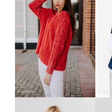
4-268V/ГР
7-41/СН