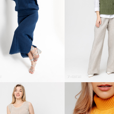
Н
7-42/ПЛ