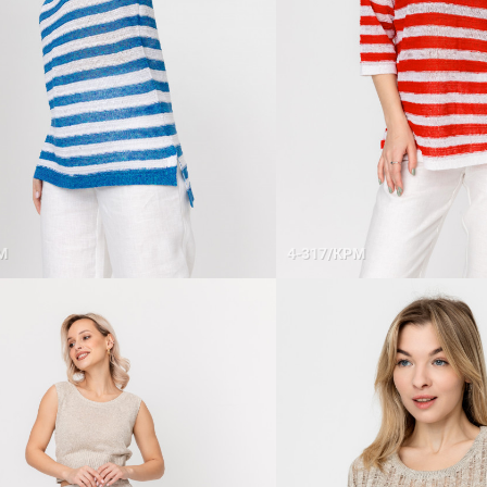
М
4-317/КРМ