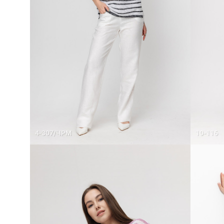
4-307/ЧРМ
10-116